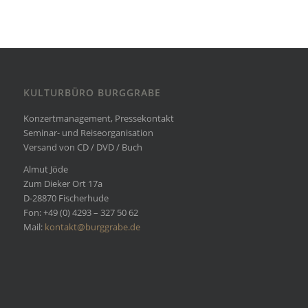
KULTURBÜRO BURGGRABE
Konzertmanagement, Pressekontakt
Seminar- und Reiseorganisation
Versand von CD / DVD / Buch
Almut Jöde
Zum Dieker Ort 17a
D-28870 Fischerhude
Fon: +49 (0) 4293 – 327 50 62
Mail:
kontakt@burggrabe.de